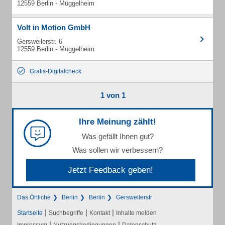
12559 Berlin - Müggelheim
Volt in Motion GmbH
Gersweilerstr. 6
12559 Berlin - Müggelheim
Gratis-Digitalcheck
1 von 1
Ihre Meinung zählt!
Was gefällt Ihnen gut?
Was sollen wir verbessern?
Jetzt Feedback geben!
Das Örtliche
Berlin
Berlin
Gersweilerstr
|
|
|
Startseite
Suchbegriffe
Kontakt
Inhalte melden
|
|