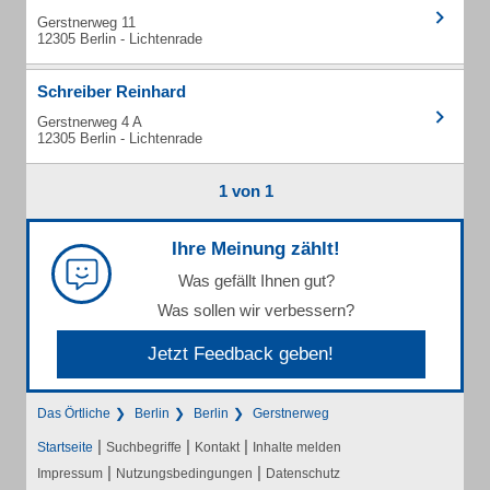
Gerstnerweg 11
12305 Berlin - Lichtenrade
Schreiber Reinhard
Gerstnerweg 4 A
12305 Berlin - Lichtenrade
1 von 1
Ihre Meinung zählt!
Was gefällt Ihnen gut?
Was sollen wir verbessern?
Jetzt Feedback geben!
Das Örtliche
Berlin
Berlin
Gerstnerweg
|
|
|
Startseite
Suchbegriffe
Kontakt
Inhalte melden
|
|
Impressum
Nutzungsbedingungen
Datenschutz