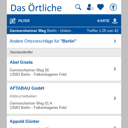
FILTER
KARTE
Germersheimer Weg
Berlin - Unternehmen und Personen
Treffer 1-25 von 42
Andere Ortsvorschläge für
"Berlin"
Standardtreffer
Abel Gisela
Germersheimer Weg 56
13583 Berlin - Falkenhagener Feld
AFTABAU GmbH
Abbrucharbeiten
Germersheimer Weg 81 A
13583 Berlin - Falkenhagener Feld
Appold Günter