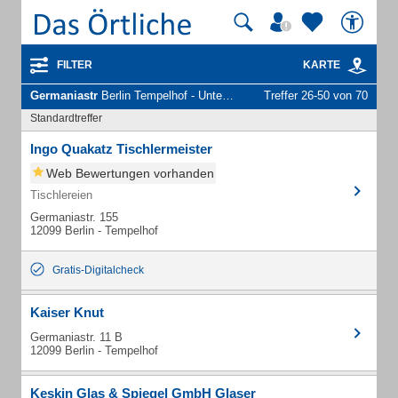
FILTER
KARTE
Germaniastr
Berlin Tempelhof - Unternehmen und Personen
Treffer 26-50 von 70
Standardtreffer
Ingo Quakatz Tischlermeister
Web Bewertungen vorhanden
Tischlereien
Germaniastr. 155
12099 Berlin - Tempelhof
Gratis-Digitalcheck
Kaiser Knut
Germaniastr. 11 B
12099 Berlin - Tempelhof
Keskin Glas & Spiegel GmbH Glaser