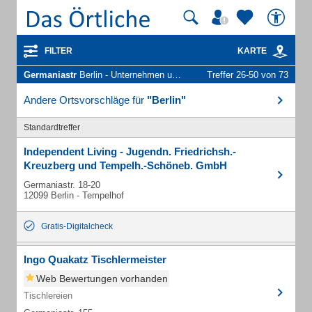
FILTER
KARTE
Germaniastr
Berlin - Unternehmen und Personen
Treffer 26-50 von 73
Andere Ortsvorschläge für
"Berlin"
Standardtreffer
Independent Living - Jugendn. Friedrichsh.-
Kreuzberg und Tempelh.-Schöneb. GmbH
Germaniastr. 18-20
12099 Berlin - Tempelhof
Gratis-Digitalcheck
Ingo Quakatz Tischlermeister
Web Bewertungen vorhanden
Tischlereien