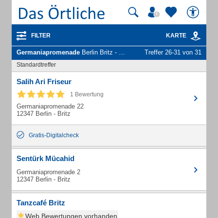
FILTER
KARTE
Germaniapromenade
Berlin Britz - Unternehmen und Personen
Treffer 26-31 von 31
Standardtreffer
Salih Ari Friseur
1 Bewertung
Germaniapromenade 22
12347 Berlin - Britz
Gratis-Digitalcheck
Sentürk Mücahid
Germaniapromenade 2
12347 Berlin - Britz
Tanzcafé Britz
Web Bewertungen vorhanden