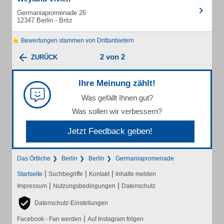
Germaniapromenade 26
12347 Berlin - Britz
Bewertungen stammen von Drittanbietern
2 von 2
ZURÜCK
Ihre Meinung zählt!
Was gefällt Ihnen gut?
Was sollen wir verbessern?
Jetzt Feedback geben!
Das Örtliche
Berlin
Berlin
Germaniapromenade
|
|
|
Startseite
Suchbegriffe
Kontakt
Inhalte melden
|
|
Impressum
Nutzungsbedingungen
Datenschutz
Datenschutz-Einstellungen
|
Facebook - Fan werden
Auf Instagram folgen