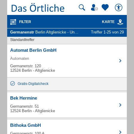
FILTER
KARTE
Germanenstr
Berlin Altglienicke - Unternehmen und Personen
Treffer 1-25 von 29
Standardtreffer
Automat Berlin GmbH
Automaten
Germanenstr. 120
12524 Berlin - Altglienicke
Gratis-Digitalcheck
Bek Hermine
Germanenstr. 51
12524 Berlin - Altglienicke
Bithoka GmbH
Germanenstr. 100 A