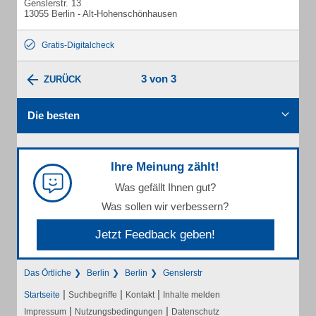
Genslerstr. 13
13055 Berlin - Alt-Hohenschönhausen
Gratis-Digitalcheck
3 von 3
ZURÜCK
Die besten
Ihre Meinung zählt!
Was gefällt Ihnen gut?
Was sollen wir verbessern?
Jetzt Feedback geben!
Das Örtliche
Berlin
Berlin
Genslerstr
|
|
|
Startseite
Suchbegriffe
Kontakt
Inhalte melden
|
|
Impressum
Nutzungsbedingungen
Datenschutz