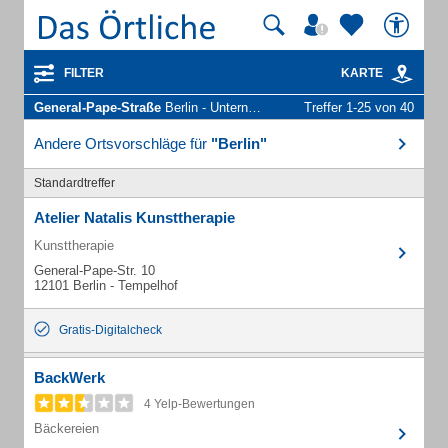
FILTER
KARTE
General-Pape-Straße
Berlin - Unternehmen und Personen
Treffer 1-25 von 40
Andere Ortsvorschläge für
"Berlin"
Standardtreffer
Atelier Natalis Kunsttherapie
Kunsttherapie
General-Pape-Str. 10
12101 Berlin - Tempelhof
Gratis-Digitalcheck
BackWerk
4 Yelp-Bewertungen
Bäckereien