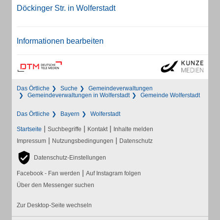
Döckinger Str. in Wolferstadt
Informationen bearbeiten
Das Örtliche
Suche
Gemeindeverwaltungen
Gemeindeverwaltungen in Wolferstadt
Gemeinde Wolferstadt
Das Örtliche
Bayern
Wolferstadt
|
|
|
Startseite
Suchbegriffe
Kontakt
Inhalte melden
|
|
Impressum
Nutzungsbedingungen
Datenschutz
Datenschutz-Einstellungen
|
Facebook - Fan werden
Auf Instagram folgen
Über den Messenger suchen
Zur Desktop-Seite wechseln