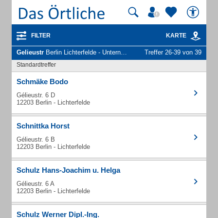
FILTER
KARTE
Gelieustr
Berlin Lichterfelde - Unternehmen und Personen
Treffer 26-39 von 39
Standardtreffer
Schmäke Bodo
Gélieustr. 6 D
12203 Berlin - Lichterfelde
Schnittka Horst
Gélieustr. 6 B
12203 Berlin - Lichterfelde
Schulz Hans-Joachim u. Helga
Gélieustr. 6 A
12203 Berlin - Lichterfelde
Schulz Werner Dipl.-Ing.