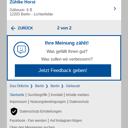
Zühlke Horst
Gélieustr. 6 B
12203 Berlin - Lichterfelde
2 von 2
ZURÜCK
Ihre Meinung zählt!
Was gefällt Ihnen gut?
Was sollen wir verbessern?
Jetzt Feedback geben!
Das Örtliche
Berlin
Berlin
Gelieustr
|
|
|
Startseite
Suchbegriffe
Kontakt
Inhalte melden
|
|
Impressum
Nutzungsbedingungen
Datenschutz
Datenschutz-Einstellungen
|
Facebook - Fan werden
Auf Instagram folgen
Über den Messenger suchen