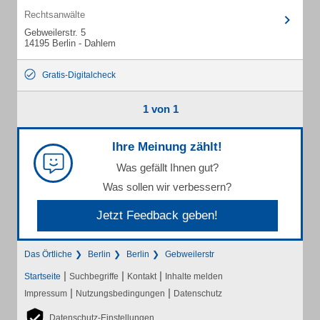
Rechtsanwälte
Gebweilerstr. 5
14195 Berlin - Dahlem
Gratis-Digitalcheck
1 von 1
Ihre Meinung zählt!
Was gefällt Ihnen gut?
Was sollen wir verbessern?
Jetzt Feedback geben!
Das Örtliche
Berlin
Berlin
Gebweilerstr
|
|
|
Startseite
Suchbegriffe
Kontakt
Inhalte melden
|
|
Impressum
Nutzungsbedingungen
Datenschutz
Datenschutz-Einstellungen