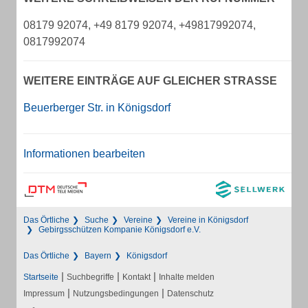
08179 92074, +49 8179 92074, +49817992074,
0817992074
WEITERE EINTRÄGE AUF GLEICHER STRASSE
Beuerberger Str. in Königsdorf
Informationen bearbeiten
Das Örtliche
Suche
Vereine
Vereine in Königsdorf
Gebirgsschützen Kompanie Königsdorf e.V.
Das Örtliche
Bayern
Königsdorf
|
|
|
Startseite
Suchbegriffe
Kontakt
Inhalte melden
|
|
Impressum
Nutzungsbedingungen
Datenschutz