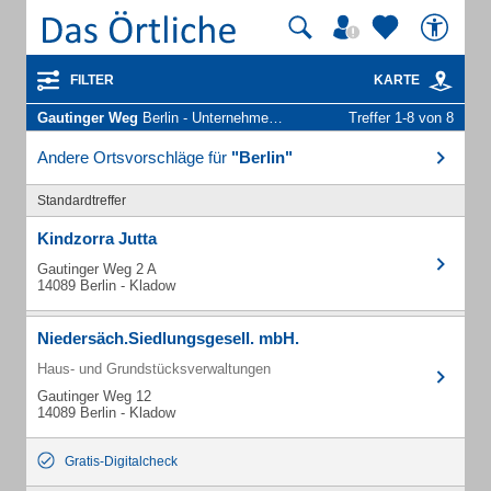
FILTER
KARTE
Gautinger Weg
Berlin - Unternehmen und Personen
Treffer 1-8 von 8
Andere Ortsvorschläge für
"Berlin"
Standardtreffer
Kindzorra Jutta
Gautinger Weg 2 A
14089 Berlin - Kladow
Niedersäch.Siedlungsgesell. mbH.
Haus- und Grundstücksverwaltungen
Gautinger Weg 12
14089 Berlin - Kladow
Gratis-Digitalcheck