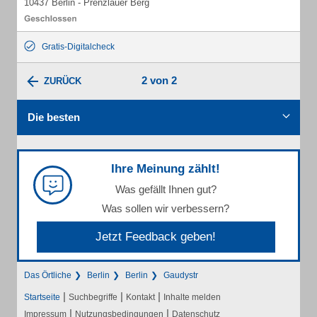
10437 Berlin - Prenzlauer Berg
Gratis-Digitalcheck
2 von 2
ZURÜCK
Die besten
Ihre Meinung zählt!
Was gefällt Ihnen gut?
Was sollen wir verbessern?
Jetzt Feedback geben!
Das Örtliche
Berlin
Berlin
Gaudystr
|
|
|
Startseite
Suchbegriffe
Kontakt
Inhalte melden
|
|
Impressum
Nutzungsbedingungen
Datenschutz