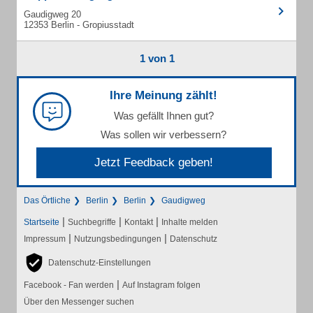
Gaudigweg 20
12353 Berlin - Gropiusstadt
1 von 1
Ihre Meinung zählt!
Was gefällt Ihnen gut?
Was sollen wir verbessern?
Jetzt Feedback geben!
Das Örtliche
Berlin
Berlin
Gaudigweg
|
|
|
Startseite
Suchbegriffe
Kontakt
Inhalte melden
|
|
Impressum
Nutzungsbedingungen
Datenschutz
Datenschutz-Einstellungen
|
Facebook - Fan werden
Auf Instagram folgen
Über den Messenger suchen