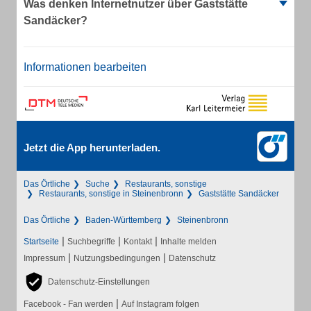
Was denken Internetnutzer über Gaststätte
Sandäcker?
Informationen bearbeiten
Jetzt die App herunterladen.
Das Örtliche
Suche
Restaurants, sonstige
Restaurants, sonstige in Steinenbronn
Gaststätte Sandäcker
Das Örtliche
Baden-Württemberg
Steinenbronn
|
|
|
Startseite
Suchbegriffe
Kontakt
Inhalte melden
|
|
Impressum
Nutzungsbedingungen
Datenschutz
Datenschutz-Einstellungen
|
Facebook - Fan werden
Auf Instagram folgen