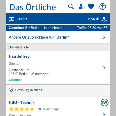
FILTER
KARTE
Gasteiner Str
Berlin - Unternehmen und Personen
Treffer 26-50 von 57
Andere Ortsvorschläge für
"Berlin"
Standardtreffer
Hsu Jeffrey
Sanitär
Gasteiner Str. 6
10717 Berlin - Wilmersdorf
Gratis-Digitalcheck
HSU - Technik
28 Bewertungen
Kanalreinigung