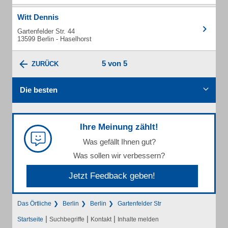
Witt Dennis
Gartenfelder Str. 44
13599 Berlin - Haselhorst
5 von 5
ZURÜCK
Die besten
Ihre Meinung zählt!
Was gefällt Ihnen gut?
Was sollen wir verbessern?
Jetzt Feedback geben!
Das Örtliche
Berlin
Berlin
Gartenfelder Str
|
|
|
Startseite
Suchbegriffe
Kontakt
Inhalte melden