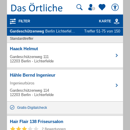
FILTER
KARTE
Gardeschützenweg
Berlin Lichterfelde - Unternehmen und Personen
Treffer 51-75 von 150
Standardtreffer
Haack Helmut
Gardeschützenweg 111
12203 Berlin - Lichterfelde
Hähle Bernd Ingenieur
Ingenieurbüros
Gardeschützenweg 114
12203 Berlin - Lichterfelde
Gratis-Digitalcheck
Hair Flair 138 Friseursalon
2 Bewertungen