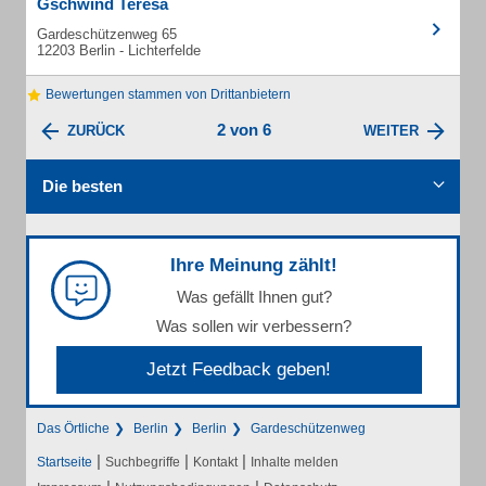
Gschwind Teresa
Gardeschützenweg 65
12203 Berlin - Lichterfelde
Bewertungen stammen von Drittanbietern
2 von 6
ZURÜCK
WEITER
Die besten
Ihre Meinung zählt!
Was gefällt Ihnen gut?
Was sollen wir verbessern?
Jetzt Feedback geben!
Das Örtliche
Berlin
Berlin
Gardeschützenweg
|
|
|
Startseite
Suchbegriffe
Kontakt
Inhalte melden