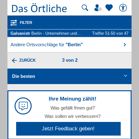
FILTER
Galvanistr
Berlin - Unternehmen und Personen
Treffer 51-50 von 47
Andere Ortsvorschläge für
"Berlin"
3 von 2
ZURÜCK
Die besten
Ihre Meinung zählt!
Was gefällt Ihnen gut?
Was sollen wir verbessern?
Jetzt Feedback geben!