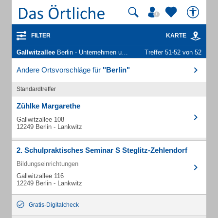
FILTER
KARTE
Gallwitzallee
Berlin - Unternehmen und Personen
Treffer 51-52 von 52
Andere Ortsvorschläge für
"Berlin"
Standardtreffer
Zühlke Margarethe
Gallwitzallee 108
12249 Berlin - Lankwitz
2. Schulpraktisches Seminar S Steglitz-Zehlendorf
Bildungseinrichtungen
Gallwitzallee 116
12249 Berlin - Lankwitz
Gratis-Digitalcheck