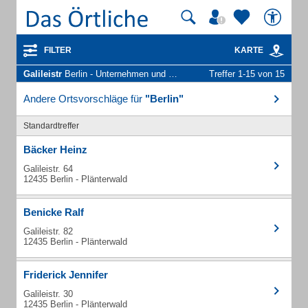
FILTER
KARTE
Galileistr
Berlin - Unternehmen und Personen
Treffer 1-15 von 15
Andere Ortsvorschläge für
"Berlin"
Standardtreffer
Bäcker Heinz
Galileistr. 64
12435 Berlin - Plänterwald
Benicke Ralf
Galileistr. 82
12435 Berlin - Plänterwald
Friderick Jennifer
Galileistr. 30
12435 Berlin - Plänterwald