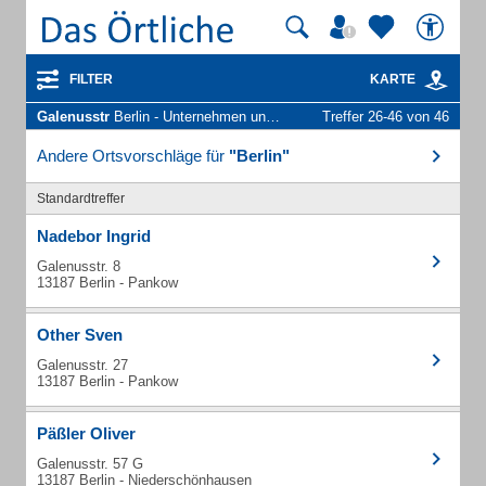
FILTER
KARTE
Galenusstr
Berlin - Unternehmen und Personen
Treffer 26-46 von 46
Andere Ortsvorschläge für
"Berlin"
Standardtreffer
Nadebor Ingrid
Galenusstr. 8
13187 Berlin - Pankow
Other Sven
Galenusstr. 27
13187 Berlin - Pankow
Päßler Oliver
Galenusstr. 57 G
13187 Berlin - Niederschönhausen