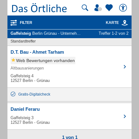
FILTER
KARTE
Gaffelsteig
Berlin Grünau - Unternehmen und Personen
Treffer 1-2 von 2
Standardtreffer
D.T. Bau - Ahmet Tarham
Web Bewertungen vorhanden
Altbausanierungen
Gaffelsteig 4
12527 Berlin - Grünau
Gratis-Digitalcheck
Daniel Feraru
Gaffelsteig 3
12527 Berlin - Grünau
1 von 1