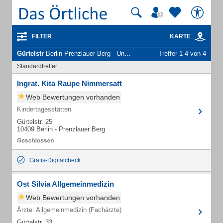
FILTER
KARTE
Gürtelstr
Berlin Prenzlauer Berg - Unternehmen und Personen
Treffer 1-4 von 4
Standardtreffer
Ingrat. Kita Raupe Nimmersatt
Web Bewertungen vorhanden
Kindertagesstätten
Gürtelstr. 25
10409 Berlin - Prenzlauer Berg
Gratis-Digitalcheck
Ost Silvia Allgemeinmedizin
Web Bewertungen vorhanden
Ärzte: Allgemeinmedizin (Fachärzte)
Gürtelstr. 33