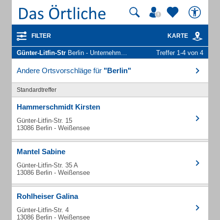
FILTER
KARTE
Günter-Litfin-Str
Berlin - Unternehmen und Personen
Treffer 1-4 von 4
Andere Ortsvorschläge für
"Berlin"
Standardtreffer
Hammerschmidt Kirsten
Günter-Litfin-Str. 15
13086 Berlin - Weißensee
Mantel Sabine
Günter-Litfin-Str. 35 A
13086 Berlin - Weißensee
Rohlheiser Galina
Günter-Litfin-Str. 4
13086 Berlin - Weißensee