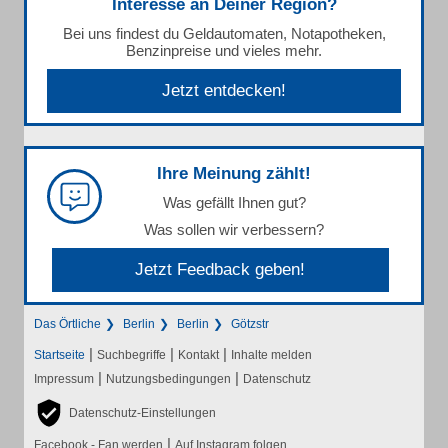
Interesse an Deiner Region?
Bei uns findest du Geldautomaten, Notapotheken,
Benzinpreise und vieles mehr.
Jetzt entdecken!
Ihre Meinung zählt!
Was gefällt Ihnen gut?
Was sollen wir verbessern?
Jetzt Feedback geben!
Das Örtliche
Berlin
Berlin
Götzstr
|
|
|
Startseite
Suchbegriffe
Kontakt
Inhalte melden
|
|
Impressum
Nutzungsbedingungen
Datenschutz
Datenschutz-Einstellungen
|
Facebook - Fan werden
Auf Instagram folgen