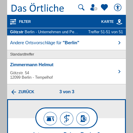
FILTER
KARTE
Götzstr
Berlin - Unternehmen und Personen
Treffer 51-51 von 51
Andere Ortsvorschläge für
"Berlin"
Standardtreffer
Zimmermann Helmut
Götzstr. 54
12099 Berlin - Tempelhof
3 von 3
ZURÜCK