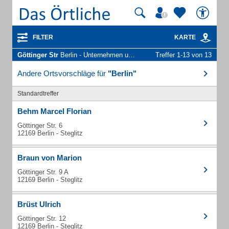
FILTER
KARTE
Göttinger Str
Berlin - Unternehmen und Personen
Treffer 1-13 von 13
Andere Ortsvorschläge für
"Berlin"
Standardtreffer
Behm Marcel Florian
Göttinger Str. 6
12169 Berlin - Steglitz
Braun von Marion
Göttinger Str. 9 A
12169 Berlin - Steglitz
Brüst Ulrich
Göttinger Str. 12
12169 Berlin - Steglitz