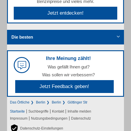
Benzinpreise und vieles mehr.
Jetzt entdecken!
Die besten
Ihre Meinung zählt!
Was gefällt Ihnen gut?
Was sollen wir verbessern?
Jetzt Feedback geben!
Das Örtliche
Berlin
Berlin
Göttinger Str
|
|
|
Startseite
Suchbegriffe
Kontakt
Inhalte melden
|
|
Impressum
Nutzungsbedingungen
Datenschutz
Datenschutz-Einstellungen