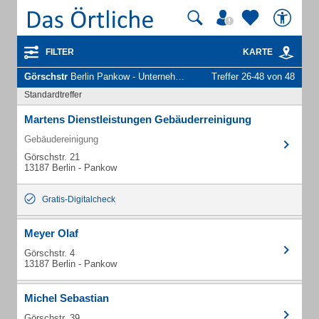
FILTER
KARTE
Görschstr
Berlin Pankow - Unternehmen und Personen
Treffer 26-48 von 48
Standardtreffer
Martens Dienstleistungen Gebäuderreinigung
Gebäudereinigung
Görschstr. 21
13187 Berlin - Pankow
Gratis-Digitalcheck
Meyer Olaf
Görschstr. 4
13187 Berlin - Pankow
Michel Sebastian
Görschstr. 39