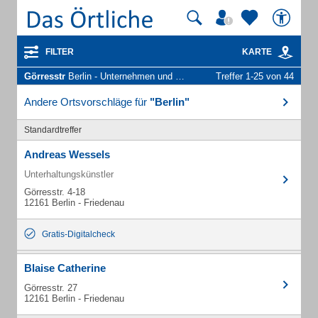
FILTER
KARTE
Görresstr
Berlin - Unternehmen und Personen
Treffer 1-25 von 44
Andere Ortsvorschläge für
"Berlin"
Standardtreffer
Andreas Wessels
Unterhaltungskünstler
Görresstr. 4-18
12161 Berlin - Friedenau
Gratis-Digitalcheck
Blaise Catherine
Görresstr. 27
12161 Berlin - Friedenau