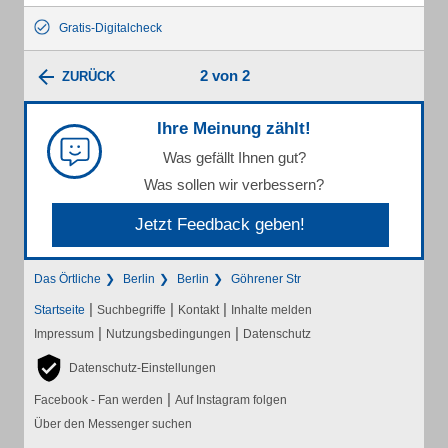
Gratis-Digitalcheck
2 von 2
ZURÜCK
Ihre Meinung zählt!
Was gefällt Ihnen gut?
Was sollen wir verbessern?
Jetzt Feedback geben!
Das Örtliche
Berlin
Berlin
Göhrener Str
|
|
|
Startseite
Suchbegriffe
Kontakt
Inhalte melden
|
|
Impressum
Nutzungsbedingungen
Datenschutz
Datenschutz-Einstellungen
|
Facebook - Fan werden
Auf Instagram folgen
Über den Messenger suchen