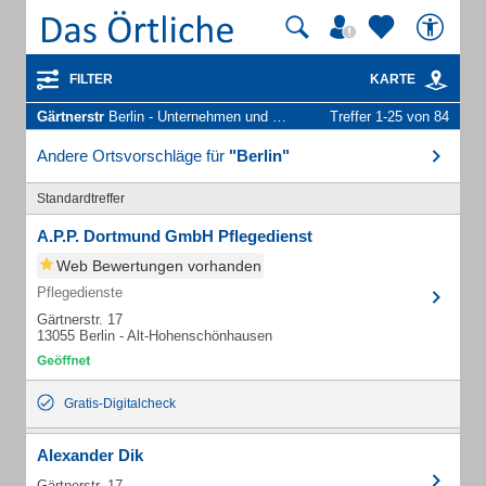
FILTER
KARTE
Gärtnerstr
Berlin - Unternehmen und Personen
Treffer 1-25 von 84
Andere Ortsvorschläge für
"Berlin"
Standardtreffer
A.P.P. Dortmund GmbH Pflegedienst
Web Bewertungen vorhanden
Pflegedienste
Gärtnerstr. 17
13055 Berlin - Alt-Hohenschönhausen
Gratis-Digitalcheck
Alexander Dik
Gärtnerstr. 17