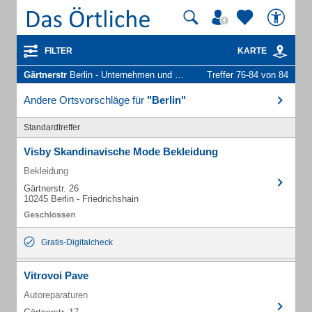
FILTER
KARTE
Gärtnerstr
Berlin - Unternehmen und Personen
Treffer 76-84 von 84
Andere Ortsvorschläge für
"Berlin"
Standardtreffer
Visby Skandinavische Mode Bekleidung
Bekleidung
Gärtnerstr. 26
10245 Berlin - Friedrichshain
Gratis-Digitalcheck
Vitrovoi Pave
Autoreparaturen