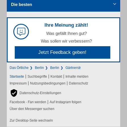
Die besten
Ihre Meinung zählt!
Was gefällt Ihnen gut?
Was sollen wir verbessern?
Jetzt Feedback geben!
Das Örtliche
Berlin
Berlin
Gärtnerstr
|
|
|
Startseite
Suchbegriffe
Kontakt
Inhalte melden
|
|
Impressum
Nutzungsbedingungen
Datenschutz
Datenschutz-Einstellungen
|
Facebook - Fan werden
Auf Instagram folgen
Über den Messenger suchen
Zur Desktop-Seite wechseln