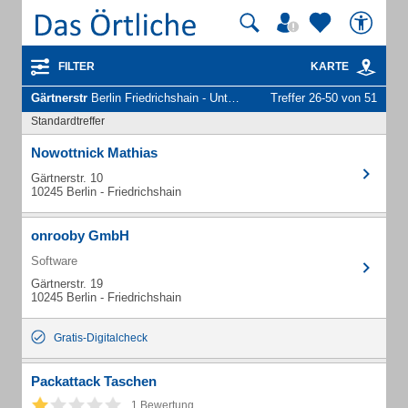
FILTER
KARTE
Gärtnerstr
Berlin Friedrichshain - Unternehmen und Personen
Treffer 26-50 von 51
Standardtreffer
Nowottnick Mathias
Gärtnerstr. 10
10245 Berlin - Friedrichshain
onrooby GmbH
Software
Gärtnerstr. 19
10245 Berlin - Friedrichshain
Gratis-Digitalcheck
Packattack Taschen
1 Bewertung