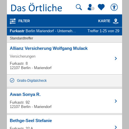
FILTER
KARTE
Furkastr
Berlin Mariendorf - Unternehmen und Personen
Treffer 1-25 von 29
Standardtreffer
Allianz Versicherung Wolfgang Mulack
Versicherungen
Furkastr. 8
12107 Berlin - Mariendorf
Gratis-Digitalcheck
Awan Sonya R.
Furkastr. 92
12107 Berlin - Mariendorf
Bethge-Seel Stefanie
Furkastr. 32 A