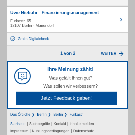
Uwe Niebuhr - Finanzierungsmanagement
Furkastr. 65
12107 Berlin - Mariendorf
Gratis-Digitalcheck
1 von 2
WEITER
Ihre Meinung zählt!
Was gefällt Ihnen gut?
Was sollen wir verbessern?
Jetzt Feedback geben!
Das Örtliche
Berlin
Berlin
Furkastr
|
|
|
Startseite
Suchbegriffe
Kontakt
Inhalte melden
|
|
Impressum
Nutzungsbedingungen
Datenschutz