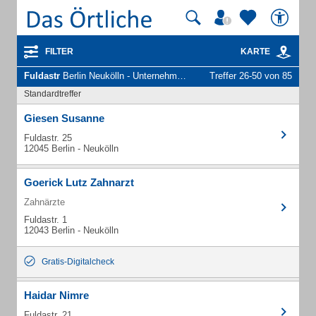
FILTER
KARTE
Fuldastr
Berlin Neukölln - Unternehmen und Personen
Treffer 26-50 von 85
Standardtreffer
Giesen Susanne
Fuldastr. 25
12045 Berlin - Neukölln
Goerick Lutz Zahnarzt
Zahnärzte
Fuldastr. 1
12043 Berlin - Neukölln
Gratis-Digitalcheck
Haidar Nimre
Fuldastr. 21