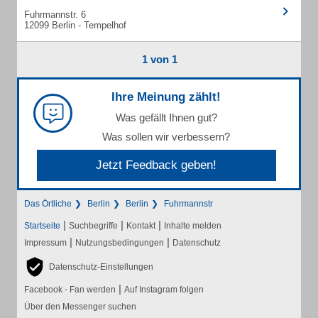
Fuhrmannstr. 6
12099 Berlin - Tempelhof
1 von 1
Ihre Meinung zählt!
Was gefällt Ihnen gut?
Was sollen wir verbessern?
Jetzt Feedback geben!
Das Örtliche
Berlin
Berlin
Fuhrmannstr
|
|
|
Startseite
Suchbegriffe
Kontakt
Inhalte melden
|
|
Impressum
Nutzungsbedingungen
Datenschutz
Datenschutz-Einstellungen
|
Facebook - Fan werden
Auf Instagram folgen
Über den Messenger suchen