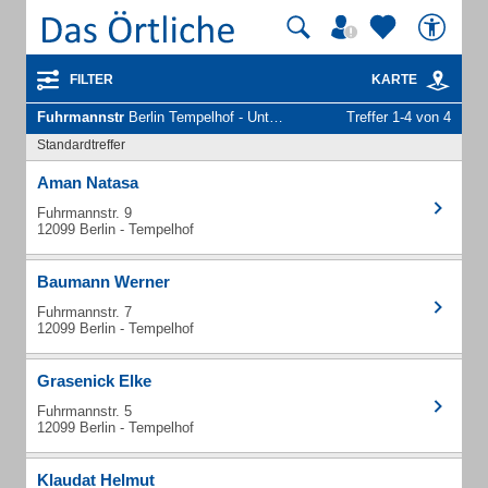
FILTER
KARTE
Fuhrmannstr
Berlin Tempelhof - Unternehmen und Personen
Treffer 1-4 von 4
Standardtreffer
Aman Natasa
Fuhrmannstr. 9
12099 Berlin - Tempelhof
Baumann Werner
Fuhrmannstr. 7
12099 Berlin - Tempelhof
Grasenick Elke
Fuhrmannstr. 5
12099 Berlin - Tempelhof
Klaudat Helmut