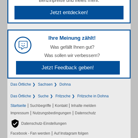
Benzinpreise und vieles mehr.
Jetzt entdecken!
Ihre Meinung zählt!
Was gefällt Ihnen gut?
Was sollen wir verbessern?
Jetzt Feedback geben!
Das Örtliche
Sachsen
Dohna
Das Örtliche
Suche
Fritzsche
Fritzsche in Dohna
|
|
|
Startseite
Suchbegriffe
Kontakt
Inhalte melden
|
|
Impressum
Nutzungsbedingungen
Datenschutz
Datenschutz-Einstellungen
|
Facebook - Fan werden
Auf Instagram folgen