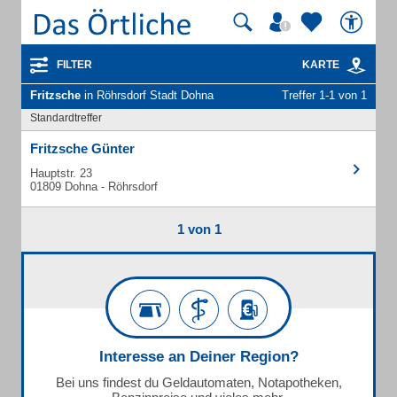
FILTER
KARTE
Fritzsche
in Röhrsdorf Stadt Dohna
Treffer 1-1 von 1
Standardtreffer
Fritzsche Günter
Hauptstr. 23
01809 Dohna - Röhrsdorf
1 von 1
Interesse an Deiner Region?
Bei uns findest du Geldautomaten, Notapotheken,