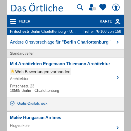
FILTER
KARTE
Fritschestr
Berlin Charlottenburg - Unternehmen und Personen
Treffer 76-100 von 158
Andere Ortsvorschläge für
"Berlin Charlottenburg"
Standardtreffer
M 4 Architekten Engemann Thiemann Architektur
Web Bewertungen vorhanden
Architektur
Fritschestr. 23
10585 Berlin - Charlottenburg
Gratis-Digitalcheck
Malév Hungarian Airlines
Flugverkehr