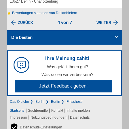
10627 Berlin - Charlottenburg
Bewertungen stammen von Drittanbietern
4 von 7
ZURÜCK
WEITER
Die besten
Ihre Meinung zählt!
Was gefällt Ihnen gut?
Was sollen wir verbessern?
Jetzt Feedback geben!
Das Örtliche
Berlin
Berlin
Fritschestr
|
|
|
Startseite
Suchbegriffe
Kontakt
Inhalte melden
|
|
Impressum
Nutzungsbedingungen
Datenschutz
Datenschutz-Einstellungen