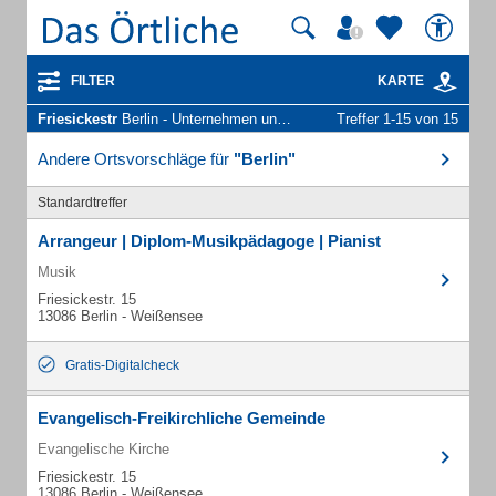
FILTER
KARTE
Friesickestr
Berlin - Unternehmen und Personen
Treffer 1-15 von 15
Andere Ortsvorschläge für
"Berlin"
Standardtreffer
Arrangeur | Diplom-Musikpädagoge | Pianist
Musik
Friesickestr. 15
13086 Berlin - Weißensee
Gratis-Digitalcheck
Evangelisch-Freikirchliche Gemeinde
Evangelische Kirche
Friesickestr. 15
13086 Berlin - Weißensee