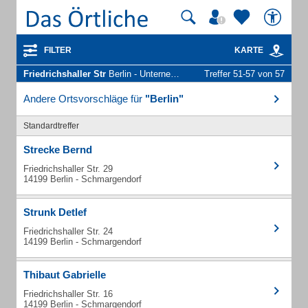
FILTER
KARTE
Friedrichshaller Str
Berlin - Unternehmen und Personen
Treffer 51-57 von 57
Andere Ortsvorschläge für
"Berlin"
Standardtreffer
Strecke Bernd
Friedrichshaller Str. 29
14199 Berlin - Schmargendorf
Strunk Detlef
Friedrichshaller Str. 24
14199 Berlin - Schmargendorf
Thibaut Gabrielle
Friedrichshaller Str. 16
14199 Berlin - Schmargendorf