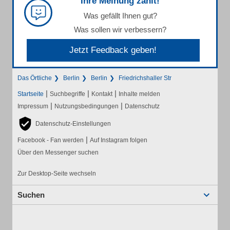
Ihre Meinung zählt!
Was gefällt Ihnen gut?
Was sollen wir verbessern?
Jetzt Feedback geben!
Das Örtliche
Berlin
Berlin
Friedrichshaller Str
|
|
|
Startseite
Suchbegriffe
Kontakt
Inhalte melden
|
|
Impressum
Nutzungsbedingungen
Datenschutz
Datenschutz-Einstellungen
|
Facebook - Fan werden
Auf Instagram folgen
Über den Messenger suchen
Zur Desktop-Seite wechseln
Suchen