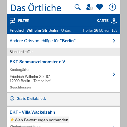
FILTER
KARTE
Friedrich-Wilhelm-Str
Berlin - Unternehmen und Personen
Treffer 26-50 von 159
Andere Ortsvorschläge für
"Berlin"
Standardtreffer
EKT-Schmunzelmonster e.V.
Kindergärten
Friedrich-Wilhelm-Str. 87
12099 Berlin - Tempelhof
Gratis-Digitalcheck
EKT - Villa Wackelzahn
Web Bewertungen vorhanden
Kindertagesstätten