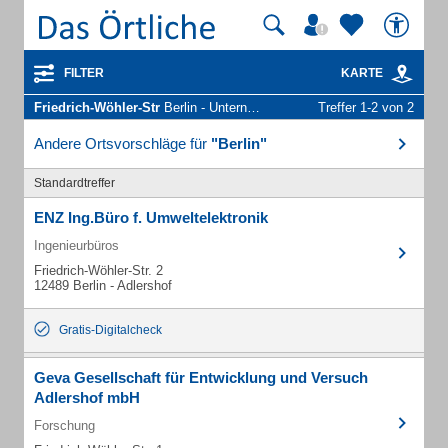
FILTER
KARTE
Friedrich-Wöhler-Str
Berlin - Unternehmen und Personen
Treffer 1-2 von 2
Andere Ortsvorschläge für
"Berlin"
Standardtreffer
ENZ Ing.Büro f. Umweltelektronik
Ingenieurbüros
Friedrich-Wöhler-Str. 2
12489 Berlin - Adlershof
Gratis-Digitalcheck
Geva Gesellschaft für Entwicklung und Versuch
Adlershof mbH
Forschung