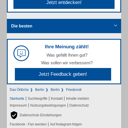
Jetzt entdecken!
Die besten
Ihre Meinung zählt!
Was gefällt Ihnen gut?
Was sollen wir verbessern?
Jetzt Feedback geben!
Das Örtliche
Berlin
Berlin
Friedenstr
|
|
|
Startseite
Suchbegriffe
Kontakt
Inhalte melden
|
|
Impressum
Nutzungsbedingungen
Datenschutz
Datenschutz-Einstellungen
|
Facebook - Fan werden
Auf Instagram folgen