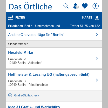
FILTER
KARTE
Friedenstr
Berlin - Unternehmen und Personen
Treffer 51-75 von 132
Andere Ortsvorschläge für
"Berlin"
Standardtreffer
Herzfeld Mirko
Friedenstr. 20
12489 Berlin - Adlershof
Hoffmeister & Lessing UG (haftungsbeschränkt)
Friedenstr. 3
10249 Berlin - Friedrichshain
Gratis-Digitalcheck
idee 3 i Grafik- und Werbebüro