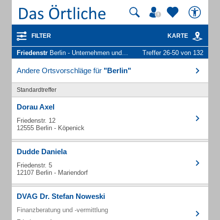
FILTER
KARTE
Friedenstr
Berlin - Unternehmen und Personen
Treffer 26-50 von 132
Andere Ortsvorschläge für
"Berlin"
Standardtreffer
Dorau Axel
Friedenstr. 12
12555 Berlin - Köpenick
Dudde Daniela
Friedenstr. 5
12107 Berlin - Mariendorf
DVAG Dr. Stefan Noweski
Finanzberatung und -vermittlung