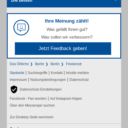
Die besten
Ihre Meinung zählt!
Was gefällt Ihnen gut?
Was sollen wir verbessern?
Jetzt Feedback geben!
Das Örtliche
Berlin
Berlin
Friedenstr
|
|
|
Startseite
Suchbegriffe
Kontakt
Inhalte melden
|
|
Impressum
Nutzungsbedingungen
Datenschutz
Datenschutz-Einstellungen
|
Facebook - Fan werden
Auf Instagram folgen
Über den Messenger suchen
Zur Desktop-Seite wechseln